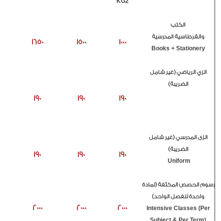
KG2
الكتب
والقرطاسية المدرسية
1650
1500
1000
Books + Stationery
الزي الرياضي (غير شامل
الضريبة)
190
190
190
الزى المدرسي (غير شامل
الضريبة)
190
190
190
Uniform
رسوم الحصص المكثفة (لمادة
واحدة للفصل الواحد)
2000
2000
2000
Intensive Classes (Per
Subject & Per Term)