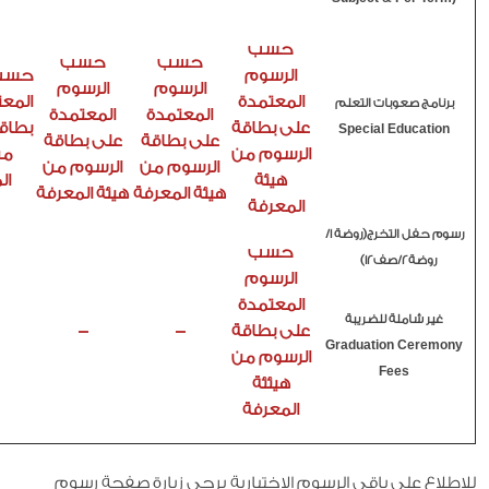
حسب
حسب
حسب
الرسوم
حسب 
الرسوم
الرسوم
المعتمدة
المع
برنامج صعوبات التعلم
المعتمدة
المعتمدة
على بطاقة
بطاق
Special Education
على بطاقة
على بطاقة
الرسوم من
من
الرسوم من
الرسوم من
هيئة
ال
هيئة المعرفة
هيئة المعرفة
المعرفة
رسوم حفل التخرج(روضة 1/
حسب
روضة2/صف12)
الرسوم
المعتمدة
غير شاملة للضريبة
على بطاقة
-
-
Graduation Ceremony
الرسوم من
Fees
هيئئة
المعرفة
للاطلاع على باقي الرسوم الاختيارية يرجى زيارة صفحة رسوم